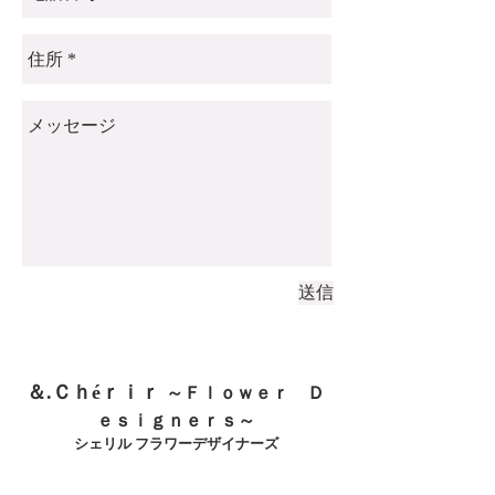
送信
＆.
Ｃｈéｒｉｒ
～Ｆｌｏｗｅｒ Ｄ
ｅｓｉｇｎｅｒｓ～
シェリル フラワーデザイナーズ
【代表窓口/プロダクトデザインルーム】